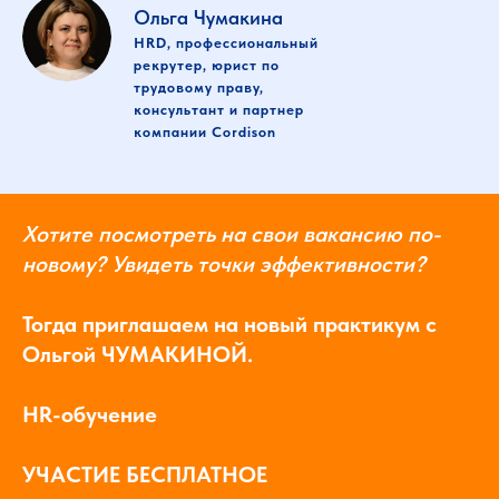
Ольга Чумакина
HRD, профессиональный
рекрутер, юрист по
трудовому праву,
консультант и партнер
компании Cordison
Хотите посмотреть на свои вакансию по-
новому? Увидеть точки эффективности?
Тогда приглашаем на новый практикум с
Ольгой ЧУМАКИНОЙ.
HR-обучение
УЧАСТИЕ БЕСПЛАТНОЕ